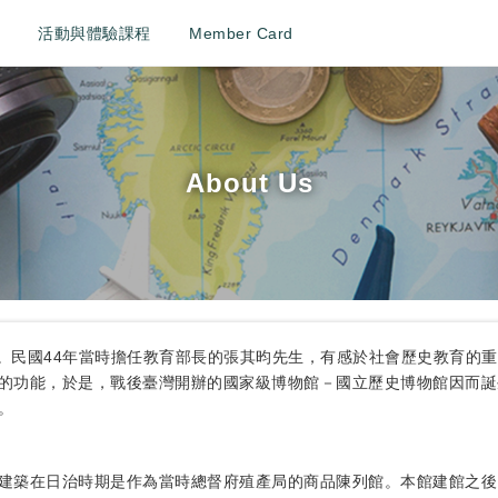
活動與體驗課程
Member Card
About Us
月4日。民國44年當時擔任教育部長的張其昀先生，有感於社會歷史教育
功能，於是，戰後臺灣開辦的國家級博物館－國立歷史博物館因而誕生，
。
建築在日治時期是作為當時總督府殖產局的商品陳列館。本館建館之後，