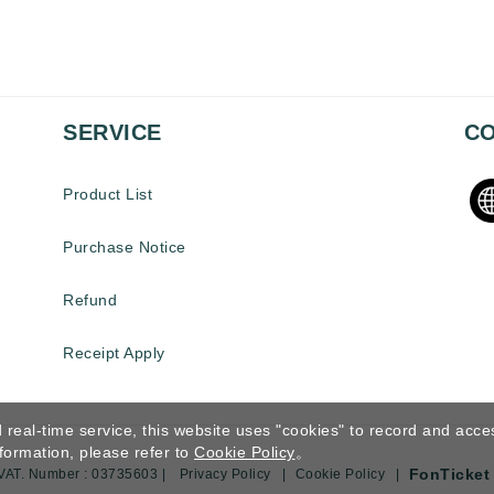
SERVICE
CO
Product List
Purchase Notice
Refund
Receipt Apply
 real-time service, this website uses "cookies" to record and acce
formation, please refer to
Cookie Policy
。
FonTicket
VAT. Number : 03735603 |
Privacy Policy
|
Cookie Policy
|