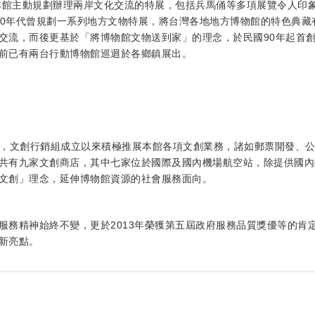
，本館主動規劃辦理兩岸文化交流的特展，包括兵馬俑等多項展覽令人印
-80年代曾規劃一系列地方文物特展，將台灣各地地方博物館的特色典
交流，而後更基於「將博物館文物送到家」的理念，於民國90年起首
前已有兩台行動博物館巡迴於各鄉鎮展出。
銷組，文創行銷組成立以來積極推展本館各項文創業務，諸如郵票開發、
共有九家文創商店，其中七家位於國際及國內機場航空站，除提供國內
文創」理念，延伸博物館資源的社會服務面向。
服務精神始終不變，更於2013年榮獲第五屆政府服務品質獎優等的肯
新亮點。