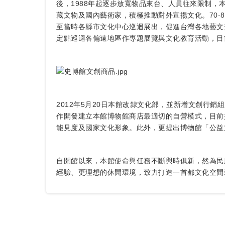
後，1988年起逐步放寬物品來台、人員往來限制
藏文物及國內藝術家，積極推動對外宣揚文化。70
至當時各縣市文化中心巡迴展出，促進台灣各地藝文
定點巡迴各偏遠地區作專題展覽與文化教育活動，目
2012年5月20日本館改隸文化部，並新增文創行
作開發建立本館博物館商店最適切的自營模式，目前
能見度及國家文化形象。此外，更提出博物館「公益
自開館以來，本館使命與任務不斷與時俱新，然為民
經驗、更理想的休閒環境，致力打造一首都文化空間