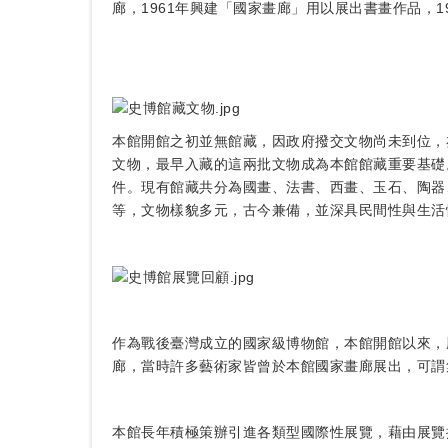
廊，1961年興建「國家畫廊」用以展出書畫作品，
本館開館之初並無館藏，因政府撥交文物尚未到位，
文物，最早入藏的這兩批文物成為本館館藏重要基礎
件。現有館藏共分為國畫、法書、西畫、玉石、陶器
等，文物樣貌多元，古今兼備，並深具民間性與生活
作為戰後臺灣成立的國家級博物館，本館開館以來，
廊，當時許多藝術家皆曾於本館國家畫廊展出，可謂
本館長年積極策辦引進各類型國際性展覽，藉由展覽