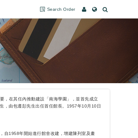
Search Order
的重要，在其任內推動建設「南海學園」，並首先成立
由包遵彭先生出任首任館長。1957年10月10日
自1958年開始進行館舍改建，增建陳列室及畫