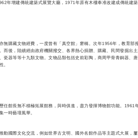
1962年增建傳統建築式展覽大廳，1971年原有木樓奉准改建成傳統
亦無購藏文物經費，一度曾有「真空館」窘稱。次年1956年，教育部
。而後，陸續經由政府機關撥交、各界熱心捐贈、購藏、民間發掘出土
、瓷器等等十九類文物。文物品類包括史前彩陶，商周甲骨青銅器、唐
性。
歷任館長無不積極拓展館務，與時俱進，盡力發揮博物館功能。1961
集一時藝壇風華。
推動國際文化交流，例如世界古文明、國外名館作品等主題式大展，屢