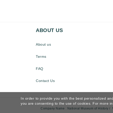
ABOUT US
About us
Terms
FAQ
Contact Us
In order to provide you with the best personalized and
you are consenting to the use of cookies. For more in
Company Name : National Museum of History /