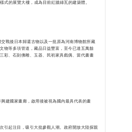
建築樣式的展覽大樓，成為目前紅牆綠瓦的建築體。
撥交戰後日本歸還古物以及一批原為河南博物館所藏
文物等多項管道，藏品日益豐富，至今已達五萬餘
三彩、石刻佛雕、玉器、民初家具戲偶、當代書畫
年興建國家畫廊，啟用後被視為國內最具代表的畫
次引起注目，吸引大批參觀人潮。政府開放大陸探親