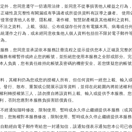
之約定外，您同意遵守一切適用法律，並同意不從事損害他人權益之行為
料正確性及完整性有闕漏或有爭議者或所提供資料有誤導之嫌者。 使用
何侵害侵害他人名譽、隱私權、著作權、智慧財產權及其他權利之資料。
不法之資料。 上載、張貼、公布或儲存任何含有電腦木馬、病毒或任
系統運作之行為，或未經同意收集他人個人資料包括但不限於電子郵件等
行為。
用本服務，您同意並承諾依本服務註冊流程之提示提供您本人正確及完整
服務有權暫停或終止您的帳號，並拒絕您使用本服務之全部或部分。完
本人負責，您有責任維持此帳號及密碼的機密安全。若您懷疑您的帳號
何資料，其權利仍為您或您的授權人所有。但任何資料一經您上載、輸入
、發行、散布、重製或公開展示該等資料，並得在此範圍內將前述權利
權利轉授權第三人，請勿擅自將該資料上載、輸入或提供予本服務。您
利，否則您應對本服務負損害賠償責任。
點，不經通知隨時修改、限制使用、暫時或永久停止繼續提供本服務（或
任，您無權對本服務修改，限制使用、暫時或永久停止繼續提供本服務
司將自動經由電子郵件寄給您一封通知信，該通知僅表示通知您本公司已