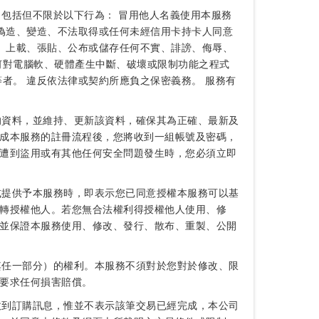
，包括但不限於以下行為： 冒用他人名義使用本服務
偽造、變造、不法取得或任何未經信用卡持卡人同意
 上載、張貼、公布或儲存任何不實、誹謗、侮辱、
何對電腦軟、硬體產生中斷、破壞或限制功能之程式
者。 違反依法律或契約所應負之保密義務。 服務有
的資料，並維持、更新該資料，確保其為正確、最新及
成本服務的註冊流程後，您將收到一組帳號及密碼，
遭到盜用或有其他任何安全問題發生時，您必須立即
或提供予本服務時，即表示您已同意授權本服務可以基
轉授權他人。若您無合法權利得授權他人使用、修
並保證本服務使用、修改、發行、散布、重製、公開
其任一部分）的權利。本服務不須對於您對於修改、限
要求任何損害賠償。
收到訂購訊息，惟並不表示該筆交易已經完成，本公司