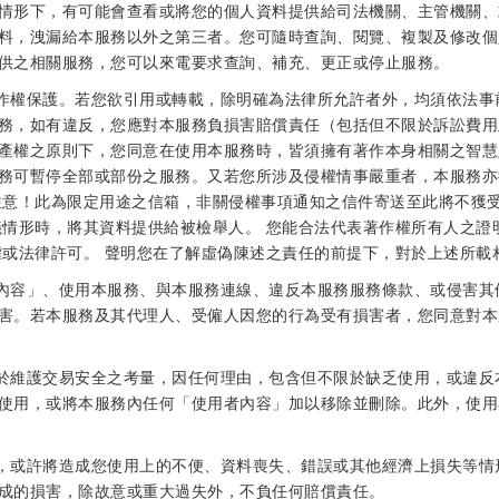
情形下，有可能會查看或將您的個人資料提供給司法機關、主管機關、
料，洩漏給本服務以外之第三者。您可隨時查詢、閱覽、複製及修改個
供之相關服務，您可以來電要求查詢、補充、更正或停止服務。
受著作權保護。若您欲引用或轉載，除明確為法律所允許者外，均須依法
務，如有違反，您應對本服務負損害賠償責任（包括但不限於訴訟費用及
產權之原則下，您同意在使用本服務時，皆須擁有著作本身相關之智慧
務可暫停全部或部份之服務。又若您所涉及侵權情事嚴重者，本服務亦
注意！此為限定用途之信箱，非關侵權事項通知之信件寄送至此將不獲受
議情形時，將其資料提供給被檢舉人。 您能合法代表著作權所有人之證
權或法律許可。 聲明您在了解虛偽陳述之責任的前提下，對於上述所載
用者內容」、使用本服務、與本服務連線、違反本服務服務條款、或侵害
害。若本服務及其代理人、受僱人因您的行為受有損害者，您同意對本
得基於維護交易安全之考量，因任何理由，包含但不限於缺乏使用，或違
使用，或將本服務內任何「使用者內容」加以移除並刪除。此外，使用
現象，或許將造成您使用上的不便、資料喪失、錯誤或其他經濟上損失等
成的損害，除故意或重大過失外，不負任何賠償責任。