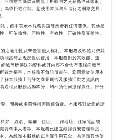
，並同意本條款及網頁上所載明之交易條件或限制。
行 為或拒絕付款。您使用本服務所進行之網路交易，
理。
網站，但不表示本服務與該等業者有任何關係。其他業
性、可依賴性、即時性、有效性、正確性及完整性。
目的之適用性及未侵害他人權利。本服務及軟體乃依其
功能當時之現況提供使用，本服務對於其效能、速
、網域等所傳送的資料或其內容不會含有電腦病毒等
所致之損害，本服務不負賠償責任。您同意於使用本
了解本服務上刊登之商業廣告及服務活動之資訊內
易過程及服務活動本身，均不負任何擔保責任。部分
附帶、間接或處罰性損害賠償負責。本服務對於您的請
資料如：姓名、職稱、住址、工作地址、住家電話號
識資料本人者等。本服務已建立嚴謹資安管理制度，
令、為維護本服務的正常運作與安全、為保護其他使