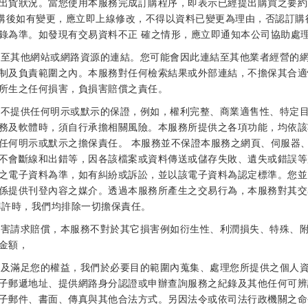
出貨狀況。當您使用本服務完成訂購程序，即表示已經提出購買之要約
訂購後如有變更，應立即上線修改，不得以資料已變更為理由，否認訂購
錄為準。如發現有交易資料不正 確之情形，應立即通知本公司協助處
連結至其他網站或網路資源的連結。您可能會因此連結至其他業者經營的
制及負責範圍之內。本服務對任何檢索結果或外部連結，不擔保其合適
所生之任何損害，負損害賠償之責任。
軟體不提供任何明示或默示的保證，例如，權利完整、商業適售性、特定
務及軟體時，須自行承擔相關風險。本服務所提供之各項功能，均依該
任何明示或默示之擔保責任。 本服務並不保證本服務之網頁、伺服器
不會斷線和出錯等，因各該檔案或資料傳送或儲存失敗、遺失或錯誤等
之電子資料為準，如有糾紛或訴訟，並以該電子資料為認定標準。您並
係提供刊登內容之媒介。透過本服務所產生之交易行為，本服務對其交
準許時，我們均排除一切擔保責任。
接損害請求賠償，本服務不對於其它損害例如衍生性、利潤損失、特殊、
金額，
服務及滿足您的權益，我們於必要目的範圍內蒐集、處理您所提供之個人
子郵遞地址、提供網路身分認證或申辦查詢服務之紀錄及其他任何可辨
子郵件、書面、傳真與其他合法方式。另因法令或依司法行政機關之命