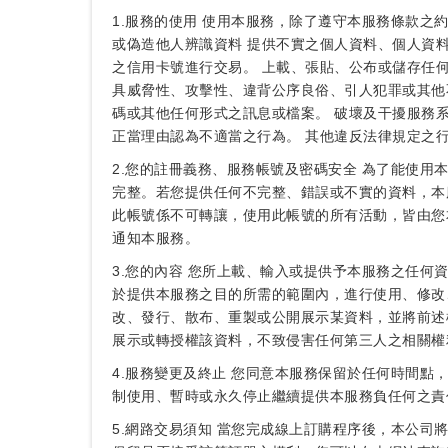
1.服務的使用 使用本服務，除了遵守本服務條款
或偽造他人辨識資料 提供不實之個人資料、個人資
之信用卡號進行交易。 上載、張貼、公布或儲存任
具威脅性、攻擊性、違背公序良俗、引人犯罪或其他
碼或其他任何形式之訊息或檔案。 破壞及干擾服務
正當理由認為不適當之行為。 其他違反法律規定之
2.您的註冊義務、服務帳號及密碼安全 為了能使
完整。若您提供任何不完整、錯誤或不實的資料，本
此帳號係不可轉讓，使用此帳號的所有活動，皆由您
通知本服務。
3.您的內容 您所上載、輸入或提供予本服務之任
於提供本服務之目的所需的範圍內，進行使用、修改
改、發行、散布、重製或公開展示某資料，並將前述
展示或轉授權該資料，不致侵害任何第三人之相關權
4.服務變更及終止 您同意本服務保留於任何時間
制使用、暫時或永久停止繼續提供本服務負任何之責
5.網路交易須知 當您完成線上訂購程序後，本公