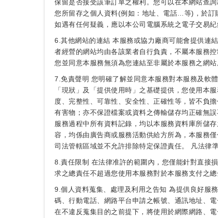
保留是否接受該筆訂單之權利。您可以在本網站查詢
您所留存之個人資料(例如：地址、電話…等)，於
如遇有任何疑義，應以本公司電腦系統之電子交易紀
6.其他網站的連結 本服務或協力廠商可能會提供
者經營的網站均由各該業者自行負責，不屬本服務控
您並同意本服務無須為您連結至非屬於本服務之網站
7.免責聲明 您明確了解並同意本服務對本服務及
「現狀」及「提供使用時」之基礎提供，您使用本服
度、完整性、可靠性、安全性、正確性等，皆不負擔
有害物；亦不保證檔案或資料之傳輸儲存均正確無誤
服務過程中所有資料記錄，均以本服務資料庫所儲存
容，均係由廣告商或服務活動供給方所為，本服務僅
司法管轄區域並不允許排除特定保證責任。 凡法律
8.責任限制 在法律准許的範圍內，您僅能針對直
求之總責任不超過您使用本服務對於本服務支付之總
9.個人資料蒐集、處理及利用之告知 為提供良好
碼、行動電話、網路平台申請之帳號、通訊地址、電
在不違反蒐集目的之前提下，將使用於網際網路、電