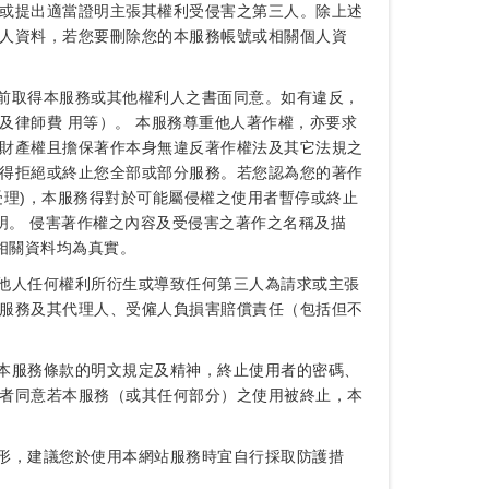
或提出適當證明主張其權利受侵害之第三人。除上述
人資料，若您要刪除您的本服務帳號或相關個人資
事前取得本服務或其他權利人之書面同意。如有違反，
律師費 用等）。 本服務尊重他人著作權，亦要求
財產權且擔保著作本身無違反著作權法及其它法規之
得拒絕或終止您全部或部分服務。若您認為您的著作
理)，本服務得對於可能屬侵權之使用者暫停或終止
明。 侵害著作權之內容及受侵害之著作之名稱及描
相關資料均為真實。
其他人任何權利所衍生或導致任何第三人為請求或主張
服務及其代理人、受僱人負損害賠償責任（包括但不
反本服務條款的明文規定及精神，終止使用者的密碼、
者同意若本服務（或其任何部分）之使用被終止，本
情形，建議您於使用本網站服務時宜自行採取防護措