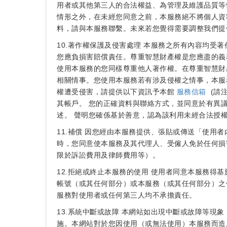
用者或其他第三人的合法權益、為管理及維護品質等
情形之外，在未經您同意之前，本服務絕不將個人資
料，請與本服務聯繫。未來若您覺得需要調整我們提
10.著作權保護及侵害處理 本服務之所有內容均
您應負損害賠償責任。尊重智慧財產權是您應盡的義
使用本服務的您同樣尊重他人著作權。在尊重智慧財
相關情事。您使用本服務若有涉及侵權之情事，本服
權遭受侵害，請提供以下資訊予本館
服務信箱
(請
其帳戶。 您的正確資料與聯絡方式，並同意於有異
述。 聲明您確係基於善意，認為該利用未經合法授
11.補償 因您經由本服務提供、張貼或傳送「使
時，您同意使本服務及其代理人、受僱人免於任何損
限於訴訟費用及律師費用等）。
12.拒絕或終止本服務的使用 使用者同意本服務
帳號（或其任何部分）或本服務（或其任何部分）之
服務對使用者或任何第三人均不承擔責任。
13.系統中斷或故障 本網站如出現中斷或故障等
施。本網站對於您因使用（或無法使用）本服務而造